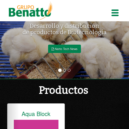
ón
Soluciones integrale
ogía
a las necesidades de l
nutrición animal
Natto Tech News
Productos
Previous
Nex
Fito Choline